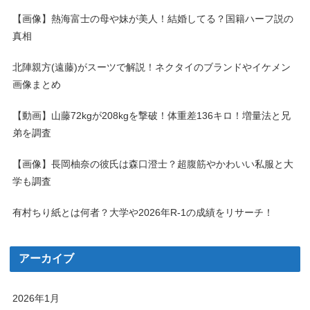
【画像】熱海富士の母や妹が美人！結婚してる？国籍ハーフ説の
真相
北陣親方(遠藤)がスーツで解説！ネクタイのブランドやイケメン
画像まとめ
【動画】山藤72kgが208kgを撃破！体重差136キロ！増量法と兄
弟を調査
【画像】長岡柚奈の彼氏は森口澄士？超腹筋やかわいい私服と大
学も調査
有村ちり紙とは何者？大学や2026年R-1の成績をリサーチ！
アーカイブ
2026年1月