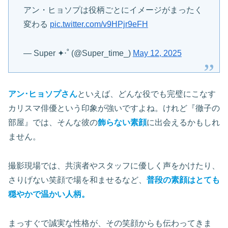
アン・ヒョソプは役柄ごとにイメージがまったく
変わる
pic.twitter.com/v9HPjr9eFH
— Super ✦‧˚ (@Super_time_)
May 12, 2025
アン･ヒョソプさん
といえば、どんな役でも完璧にこなす
カリスマ俳優という印象が強いですよね。けれど『徹子の
部屋』では、そんな彼の
飾らない素顔
に出会えるかもしれ
ません。
撮影現場では、共演者やスタッフに優しく声をかけたり、
さりげない笑顔で場を和ませるなど、
普段の
素顔はとても
穏やかで温かい人柄
。
まっすぐで誠実な性格が、その笑顔からも伝わってきま