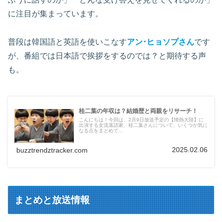
に注目が集まっています。
普段は韓国語と英語を使いこなす
アン･ヒョソプさん
です
が、番組では日本語で挨拶をするのでは？と期待する声
も。
桂二葉の年収は？結婚歴と両親をリサーチ！
こんにちは！今回は、2月9日放送予定の【情熱大陸】に
出演する女流落語家、桂二葉さんについて、いくつか気に
なる点をまとめて...
2025.02.06
buzztrendztracker.com
まとめと放送情報