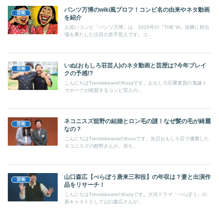
パンツ万博のwiki風プロフ！コンビ名の由来やネタ動画
芸能
を紹介
お笑いコンビ「パンツ万博」は、2025年の『THE W』決勝に初出
場を果たした注目の若手芸人です。コ...
いぬ(おもしろ荘芸人)のネタ動画と芸歴は?今年ブレイ
芸能
クの予感!?
こんにちはTrendsbeamのKozyです。おもしろ荘審査員の鬼越ト
マホークが絶賛するコンビ芸人の...
ネコニスズ舘野の結婚とロン毛の謎！なぜ髪の毛が綺麗
芸能
なの？
こんにちはTrendsbeamsのKozyです。先日おもしろ荘で優勝した
ネコニスズの館野さんが、赤ち...
山口森広【べらぼう唐来三和役】の年収は？妻と出演作
芸能
品をリサーチ！
こんにちはTrendsbeamのKozyです。大河ドラマ「べらぼう」の
新キャストとして山口森広さんが...