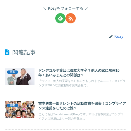
Kozyをフォローする
Kozy
関連記事
ドンデコルテ渡辺は都立大学卒？他人の家に居候10
芸能
年！あいみょんとの関係は？
「ついに、他人の実家を出られるかもしれません……！」M-1グラ
ンプリ2025の決勝進出者発表会見で、...
吉本興業一部タレントの活動自粛を発表！コンプライア
芸能
ンス違反をしたのは誰？
こんにちはTrendsbeamのKozyです。本日は吉本興業がコンプラ
イアンス違反により一部の所属タ...