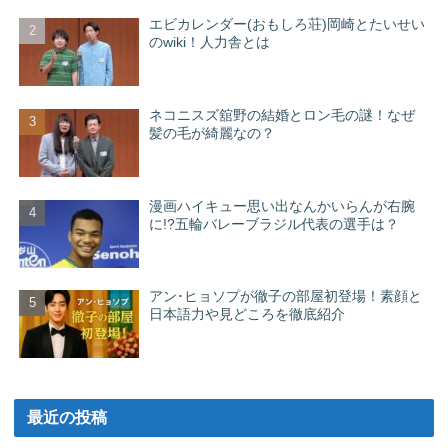
エビカレンダー(おもしろ荘)岡崎とたいせい
のwiki！人力舎とは
ネコニスズ舘野の結婚とロン毛の謎！なぜ
髪の毛が綺麗なの？
漫画ハイキュー思い出なんかいらんが右腕
に!?五輪バレーブラジル代表の選手は？
アン･ヒョソプが徹子の部屋初登場！素顔と
日本語力や見どころを徹底紹介
最近の投稿