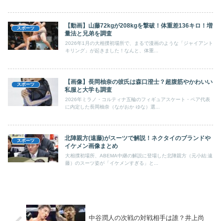
【動画】山藤72kgが208kgを撃破！体重差136キロ！増
スポーツ
量法と兄弟を調査
2026年1月の大相撲初場所で、まるで漫画のような「ジャイアント
キリング」が起きました！なんと、体重...
【画像】長岡柚奈の彼氏は森口澄士？超腹筋やかわいい
スポーツ
私服と大学も調査
2026年ミラノ・コルティナ五輪のフィギュアスケート・ペア代表
に内定した長岡柚奈（ながおか ゆな）選...
北陣親方(遠藤)がスーツで解説！ネクタイのブランドや
スポーツ
イケメン画像まとめ
大相撲初場所、ABEMA中継の解説に登場した北陣親方（元小結:遠
藤）のスーツ姿が「イケメンすぎる」と...
中谷潤人の次戦の対戦相手は誰？井上尚