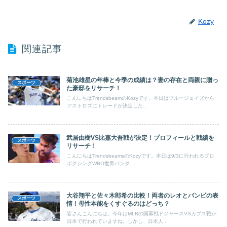
Kozy
関連記事
菊池雄星の年棒と今季の成績は？妻の存在と両親に贈っ
スポーツ
た豪邸をリサーチ！
こんにちはTrendsbeamのKozyです。本日はブルージェイズから
アストロズにトレードが決定した...
武居由樹VS比嘉大吾戦が決定！プロフィールと戦績を
スポーツ
リサーチ！
こんにちはTrendsbeamsのKozyです。本日は9/3に行われるプロ
ボクシングWBO世界バンタ...
大谷翔平と佐々木郎希の比較！両者のレオとバンビの表
スポーツ
情！母性本能をくすぐるのはどっち？
皆さんこんにちは。今年はMLBの開幕戦ドジャースVSカブス戦が
日本で行われていますね。しかし、日本人...