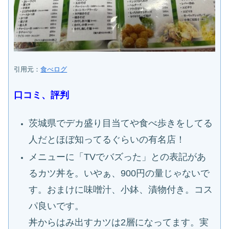
引用元：
食べログ
口コミ、評判
茨城県でデカ盛り目当てや食べ歩きをしてる
人だとほぼ知ってるぐらいの有名店！
メニューに「TVでバズった」との表記があ
るカツ丼を。いやぁ、900円の量じゃないで
す。おまけに味噌汁、小鉢、漬物付き。コス
パ良いです。
丼からはみ出すカツは2層になってます。実