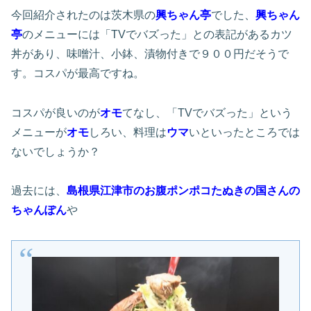
今回紹介されたのは茨木県の
興ちゃん亭
でした、
興ちゃん
亭
のメニューには「TVでバズった」との表記があるカツ
丼があり、味噌汁、小鉢、漬物付きで９００円だそうで
す。コスパが最高ですね。
コスパが良いのが
オモ
てなし、「TVでバズった」という
メニューが
オモ
しろい、料理は
ウマ
いといったところでは
ないでしょうか？
過去には、
島根県江津市のお腹ポンポコたぬきの国さんの
ちゃんぽん
や