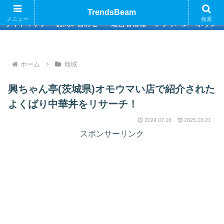
巷のトレンド情報をお届けいたします
TrendsBeam
メニュー
検索
サイトマップ
お問い合わせ
運営者情報
プライバシーポリシ
ホーム
地域
興ちゃん亭(茨城県)オモウマい店で紹介された
よくばり中華丼をリサーチ！
2024.07.16
2025.03.21
スポンサーリンク