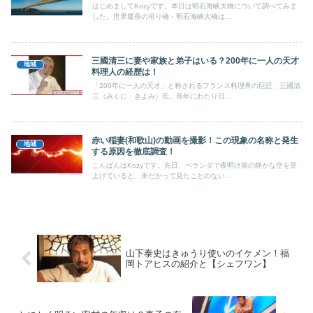
はじめましてKozyです。本日は明石海峡大橋について調べてみま
した。世界最長の吊り橋・明石海峡大橋は...
三國清三に妻や家族と弟子はいる？200年に一人の天才
地域
料理人の経歴は！
「200年に一人の天才」と称されるフランス料理界の巨匠、三國清
三（みくに・きよみ）氏。長年にわたり日...
赤い稲妻(和歌山)の動画を撮影！この現象の名称と発生
地域
する原因を徹底調査！
こんばんはKozyです。先日、ベランダで夜明け前の静かな空を見
上げていると、未だかって見たことのない...
山下泰史はきゅうり使いのイケメン！福
岡トアヒスの紹介と【シェフワン】