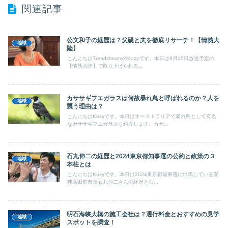
関連記事
公文和子の経歴は？父親と夫を徹底リサーチ！【情熱大
地域
陸】
こんにちはTrendsbeamのKozyです。本日は9月15日放送予定の
【情熱大陸】で取り上げられる...
カササギフエガラスは何故暴れ鳥と呼ばれるのか？人を
地域
襲う理由は？
こんにちはKozyです。本日はオーストラリアで暴れ鳥として有名
なカササギフエガラスを紹介します。カサ...
石丸伸二の経歴と2024東京都知事選の公約と政策の３
地域
本柱とは
こんにちはKozyです。本日は2024東京都知事選に出馬している安
芸高田前市長石丸伸二さんの経歴と公...
明石海峡大橋の施工会社は？通行料金とおすすめの見学
地域
スポットを調査！