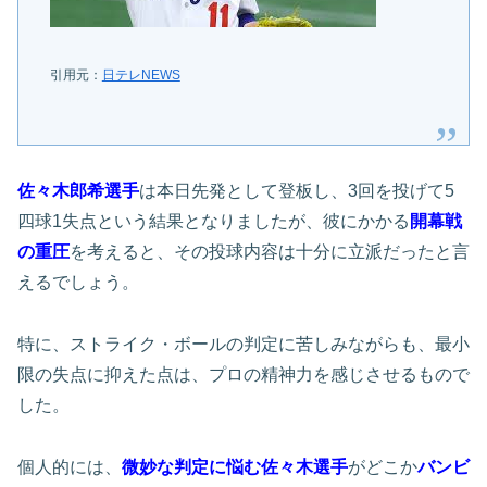
引用元：
日テレNEWS
佐々木郎希選手
は本日先発として登板し、3回を投げて5
四球1失点という結果となりましたが、彼にかかる
開幕戦
の重圧
を考えると、その投球内容は十分に立派だったと言
えるでしょう。
特に、ストライク・ボールの判定に苦しみながらも、最小
限の失点に抑えた点は、プロの精神力を感じさせるもので
した。
個人的には、
微妙な判定に悩む佐々木選手
がどこか
バンビ