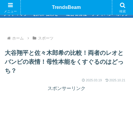
巷のトレンド情報をお届けいたします
TrendsBeam
メニュー
検索
サイトマップ
お問い合わせ
運営者情報
プライバシーポリシ
ホーム
スポーツ
大谷翔平と佐々木郎希の比較！両者のレオと
バンビの表情！母性本能をくすぐるのはどっ
ち？
2025.03.19
2025.10.21
スポンサーリンク