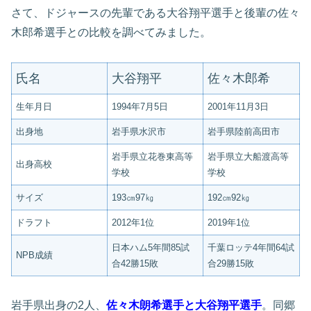
さて、ドジャースの先輩である大谷翔平選手と後輩の佐々
木郎希選手との比較を調べてみました。
氏名
大谷翔平
佐々木郎希
生年月日
1994年7月5日
2001年11月3日
出身地
岩手県水沢市
岩手県陸前高田市
岩手県立花巻東高等
岩手県立大船渡高等
出身高校
学校
学校
サイズ
193㎝97㎏
192㎝92㎏
ドラフト
2012年1位
2019年1位
日本ハム5年間85試
千葉ロッテ4年間64試
NPB成績
合42勝15敗
合29勝15敗
岩手県出身の2人、
佐々木朗希選手と大谷翔平選手
。同郷