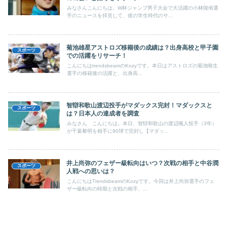
みなさんこんにちは。W杯ジャンプ男子大会で大活躍の小林陵侑選
手のニュースを拝見して、彼の学生時代のサ...
菊池雄星アストロズ移籍後の成績は？出身高校と甲子園
スポーツ
での活躍をリサーチ！
こんにちはtrendsbeamのKozyです。本日はアストロズの菊池唯生
選手の移籍後の活躍と、出身高...
智辯和歌山渡辺投手がマダックス完封！マダックスと
スポーツ
は？日本人の達成者を調査
みなさん こんにちは。本日、智辯和歌山の渡辺颯人投手（3年）
が千葉黎明を相手に90球で完封し【マダッ...
井上尚弥のフェザー級転向はいつ？次戦の相手と中谷潤
スポーツ
人戦への思いは？
こんにちはTrendsbeamのKozyです。今回は井上尚弥選手のフェ
ザー級転向の時期と次戦の相手、...