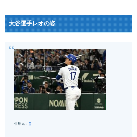
大谷選手レオの姿
引用元：
X