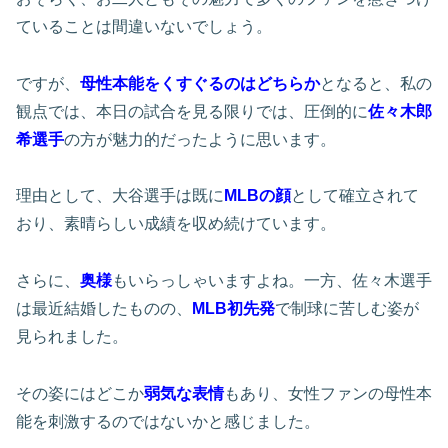
ていることは間違いないでしょう。
ですが、
母性本能をくすぐるのはどちらか
となると、私の
観点では、本日の試合を見る限りでは、圧倒的に
佐々木郎
希選手
の方が魅力的だったように思います。
理由として、大谷選手は既に
MLBの顔
として確立されて
おり、素晴らしい成績を収め続けています。
さらに、
奥様
もいらっしゃいますよね。一方、佐々木選手
は最近結婚したものの、
MLB初先発
で制球に苦しむ姿が
見られました。
その姿にはどこか
弱気な表情
もあり、女性ファンの母性本
能を刺激するのではないかと感じました。