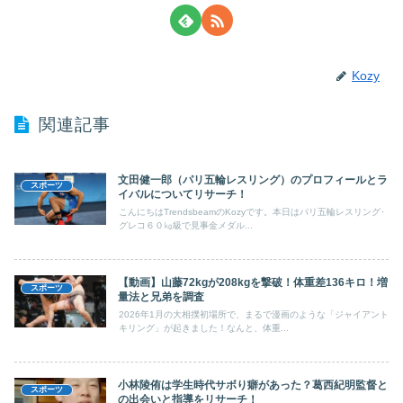
Kozy
関連記事
文田健一郎（パリ五輪レスリング）のプロフィールとラ
スポーツ
イバルについてリサーチ！
こんにちはTrendsbeamのKozyです。本日はパリ五輪レスリング･
グレコ６０㎏級で見事金メダル...
【動画】山藤72kgが208kgを撃破！体重差136キロ！増
スポーツ
量法と兄弟を調査
2026年1月の大相撲初場所で、まるで漫画のような「ジャイアント
キリング」が起きました！なんと、体重...
小林陵侑は学生時代サボり癖があった？葛西紀明監督と
スポーツ
の出会いと指導をリサーチ！