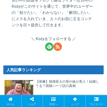
世の中の話題をブログで綴るライター歴10年の
Kozyがこのサイトを通じて、世界中のユーザー
の「知りたい」「わからない」「解消したい」
にメスを入れていき、人々のお役に立るコンテ
ンツを日々提供して行きます。
Kozyをフォローする
人気記事ランキング
【画像】熱海富士の母や妹が美人！結婚し
てる？国籍ハーフ説の真相
エビカレンダー(おもしろ荘)岡崎とたいせい
ホーム
シェア
目次へ
トップ
サイドバー