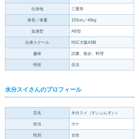
出身地
三重県
身長／体重
153cm／45kg
血液型
AB型
出身スクール
NSC大阪43期
趣味
読書、散歩、料理
特技
生活
水分スイさんのプロフィール
芸名
水分スイ（すいぶんすい）
担当
ボケ
性別
女性