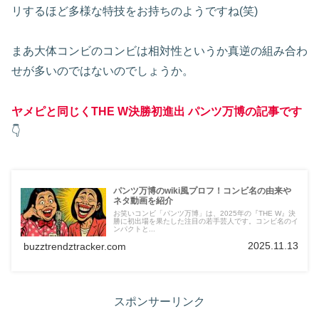
リするほど多様な特技をお持ちのようですね(笑)
まあ大体コンビのコンビは相対性というか真逆の組み合わ
せが多いのではないのでしょうか。
ヤメピと同じくTHE W決勝初進出 パンツ万博の記事です
👇
パンツ万博のwiki風プロフ！コンビ名の由来や
ネタ動画を紹介
お笑いコンビ「パンツ万博」は、2025年の『THE W』決
勝に初出場を果たした注目の若手芸人です。コンビ名のイ
ンパクトと...
2025.11.13
buzztrendztracker.com
スポンサーリンク