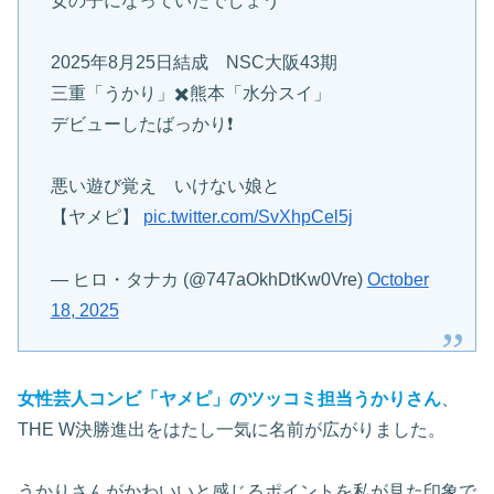
女の子になっていたでしょう
2025年8月25日結成 NSC大阪43期
三重「うかり」✖️熊本「水分スイ」
デビューしたばっかり❗
悪い遊び覚え いけない娘と
【ヤメピ】
pic.twitter.com/SvXhpCel5j
— ヒロ・タナカ (@747aOkhDtKw0Vre)
October
18, 2025
女性芸人コンビ「ヤメピ」のツッコミ担当うかりさん
、
THE W決勝進出をはたし一気に名前が広がりました。
うかりさんがかわいいと感じるポイントを私が見た印象で