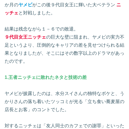
か月の
ヤメピ
がこの後９代目女王に輝いた大ベテラン
ニ
ッチェ
と対戦しました。
結果は残念ながら１－６での敗退。
９代目女王ニッチェ
の巨大な壁に阻まれ、ヤメピの実力不
足というより、圧倒的なキャリアの差を見せつけられる結
果となりましたが、そこにはその数字以上のドラマがあっ
たのです。
1.王者ニッチェに敗れたネタと技術の差
ヤメピが披露したのは、水分スイさんの独特なボケと、う
かりさんの落ち着いたツッコミが光る「立ち食い蕎麦屋の
店長とお客」のコントでした。
対するニッチェは「友人同士のカフェでの謝罪」といった