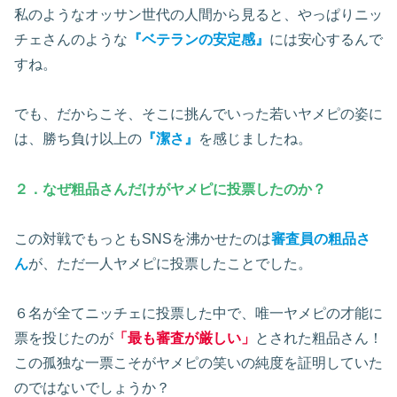
私のようなオッサン世代の人間から見ると、やっぱりニッ
チェさんのような
『ベテランの安定感』
には安心するんで
すね。
でも、だからこそ、そこに挑んでいった若いヤメピの姿に
は、勝ち負け以上の
『潔さ』
を感じましたね。
２．なぜ粗品さんだけがヤメピに投票したのか？
この対戦でもっともSNSを沸かせたのは
審査員の粗品さ
ん
が、ただ一人ヤメピに投票したことでした。
６名が全てニッチェに投票した中で、唯一ヤメピの才能に
票を投じたのが
「最も審査が厳しい」
とされた粗品さん！
この孤独な一票こそがヤメピの笑いの純度を証明していた
のではないでしょうか？